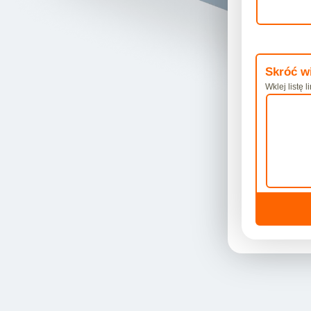
Skróć wi
Wklej listę l